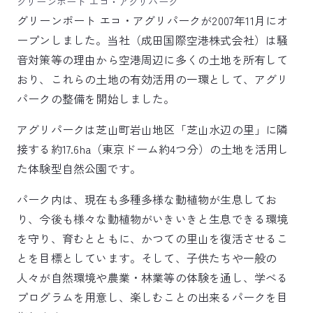
グリーンポート エコ・アグリパーク
グリーンポート エコ・アグリパークが2007年11月にオ
ープンしました。当社（成田国際空港株式会社）は騒
音対策等の理由から空港周辺に多くの土地を所有して
おり、これらの土地の有効活用の一環として、アグリ
パークの整備を開始しました。
アグリパークは芝山町岩山地区「芝山水辺の里」に隣
接する約17.6ha（東京ドーム約4つ分）の土地を活用し
た体験型自然公園です。
パーク内は、現在も多種多様な動植物が生息してお
り、今後も様々な動植物がいきいきと生息できる環境
を守り、育むとともに、かつての里山を復活させるこ
とを目標としています。そして、子供たちや一般の
人々が自然環境や農業・林業等の体験を通し、学べる
プログラムを用意し、楽しむことの出来るパークを目