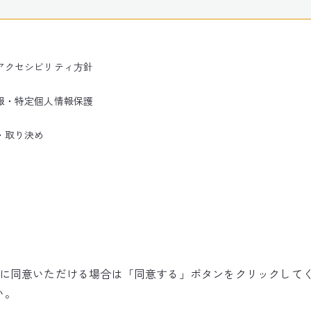
アクセシビリティ方針
報・特定個人情報保護
・取り決め
使用に同意いただける場合は「同意する」ボタンをクリックして
©NARITA INTERNATIONAL AIRPORT CORPORATION
い。