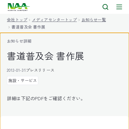
キ
ッ
会社トップ
メディアセンタートップ
お知らせ一覧
プ
書道普及会 書作展
お知らせ詳細
書道普及会 書作展
2012-01-31
プレスリリース
施設・サービス
詳細は下記のPDFをご確認ください。