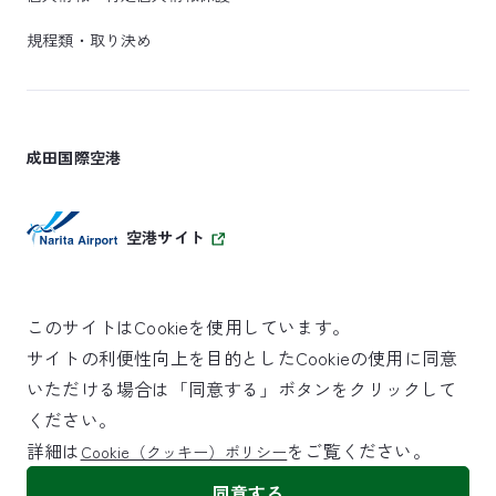
規程類・取り決め
成田国際空港
空港サイト
このサイトはCookieを使用しています。
サイトの利便性向上を目的としたCookieの使用に同意
SKYTRAX
いただける場合は「同意する」ボタンをクリックして
5スターエアポート
ください。
詳細は
をご覧ください。
Cookie（クッキー）ポリシー
©NARITA INTERNATIONAL AIRPORT CORPORATION
同意する