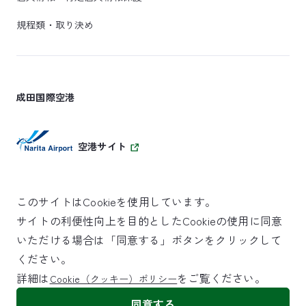
規程類・取り決め
成田国際空港
空港サイト
このサイトはCookieを使用しています。
サイトの利便性向上を目的としたCookieの使用に同意
SKYTRAX
いただける場合は「同意する」ボタンをクリックして
5スターエアポート
ください。
詳細は
をご覧ください。
Cookie（クッキー）ポリシー
©NARITA INTERNATIONAL AIRPORT CORPORATION
同意する