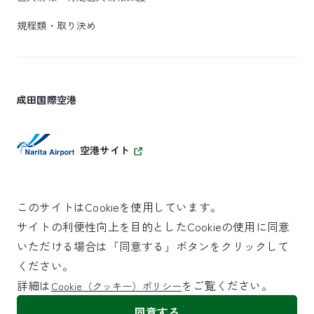
規程類・取り決め
成田国際空港
空港サイト
このサイトはCookieを使用しています。
サイトの利便性向上を目的としたCookieの使用に同意
SKYTRAX
いただける場合は「同意する」ボタンをクリックして
5スターエアポート
ください。
詳細は
をご覧ください。
Cookie（クッキー）ポリシー
©NARITA INTERNATIONAL AIRPORT CORPORATION
同意する