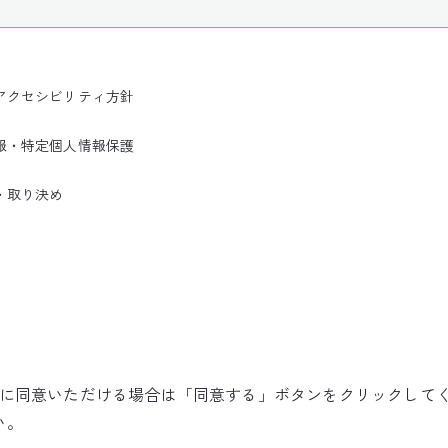
アクセシビリティ方針
報・特定個人情報保護
・取り決め
使用に同意いただける場合は「同意する」ボタンをクリックして
©NARITA INTERNATIONAL AIRPORT CORPORATION
い。