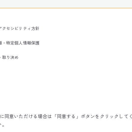
アクセシビリティ方針
報・特定個人情報保護
・取り決め
使用に同意いただける場合は「同意する」ボタンをクリックして
©NARITA INTERNATIONAL AIRPORT CORPORATION
い。