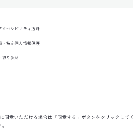
アクセシビリティ方針
報・特定個人情報保護
・取り決め
使用に同意いただける場合は「同意する」ボタンをクリックして
©NARITA INTERNATIONAL AIRPORT CORPORATION
い。