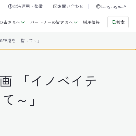
空港運用・整備
お問い合わせ
Language:JA
の皆さまへ
パートナーの皆さまへ
採用情報
検索
選ばれる空港を目指して～」
計画 「イノベイテ
指して～」