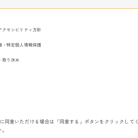
アクセシビリティ方針
報・特定個人情報保護
・取り決め
使用に同意いただける場合は「同意する」ボタンをクリックして
©NARITA INTERNATIONAL AIRPORT CORPORATION
い。