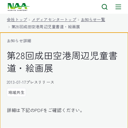
キ
ッ
会社トップ
メディアセンタートップ
お知らせ一覧
プ
第28回成田空港周辺児童書道・絵画展
お知らせ詳細
第28回成田空港周辺児童書
道・絵画展
2013-07-17
プレスリリース
地域共生
詳細は下記のPDFをご確認ください。