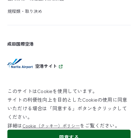
規程類・取り決め
成田国際空港
空港サイト
このサイトはCookieを使用しています。
サイトの利便性向上を目的としたCookieの使用に同意
SKYTRAX
いただける場合は「同意する」ボタンをクリックして
5スターエアポート
ください。
詳細は
をご覧ください。
Cookie（クッキー）ポリシー
©NARITA INTERNATIONAL AIRPORT CORPORATION
同意する