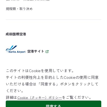
規程類・取り決め
成田国際空港
空港サイト
このサイトはCookieを使用しています。
サイトの利便性向上を目的としたCookieの使用に同意
SKYTRAX
いただける場合は「同意する」ボタンをクリックして
5スターエアポート
ください。
詳細は
をご覧ください。
Cookie（クッキー）ポリシー
©NARITA INTERNATIONAL AIRPORT CORPORATION
同意する