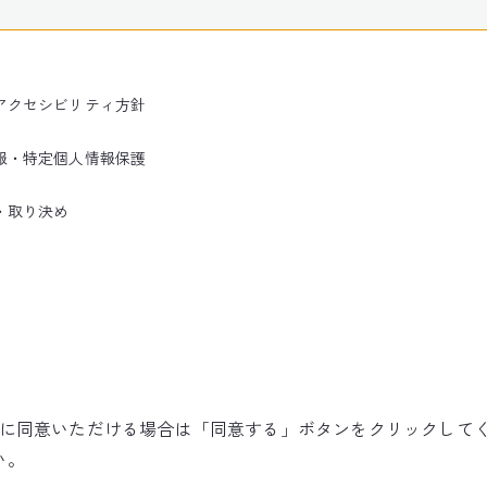
アクセシビリティ方針
報・特定個人情報保護
・取り決め
使用に同意いただける場合は「同意する」ボタンをクリックして
©NARITA INTERNATIONAL AIRPORT CORPORATION
い。