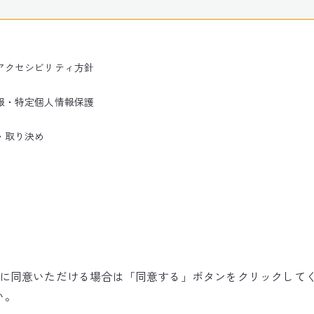
アクセシビリティ方針
報・特定個人情報保護
・取り決め
使用に同意いただける場合は「同意する」ボタンをクリックして
©NARITA INTERNATIONAL AIRPORT CORPORATION
い。