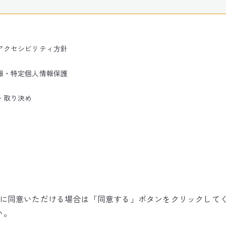
アクセシビリティ方針
報・特定個人情報保護
・取り決め
使用に同意いただける場合は「同意する」ボタンをクリックして
©NARITA INTERNATIONAL AIRPORT CORPORATION
い。