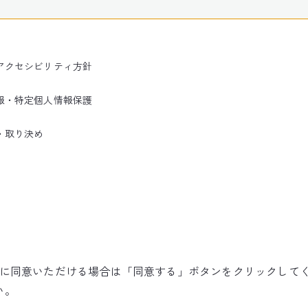
アクセシビリティ方針
報・特定個人情報保護
・取り決め
使用に同意いただける場合は「同意する」ボタンをクリックして
©NARITA INTERNATIONAL AIRPORT CORPORATION
い。