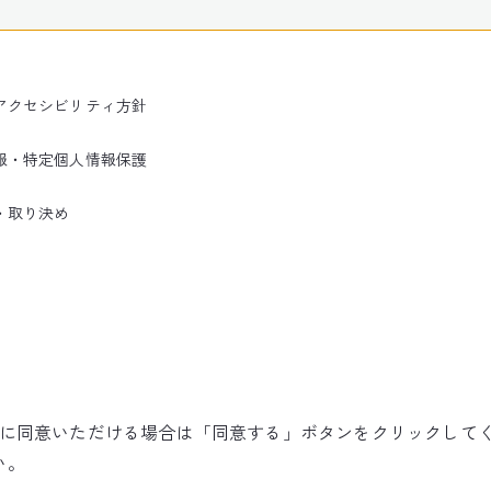
アクセシビリティ方針
報・特定個人情報保護
・取り決め
使用に同意いただける場合は「同意する」ボタンをクリックして
©NARITA INTERNATIONAL AIRPORT CORPORATION
い。