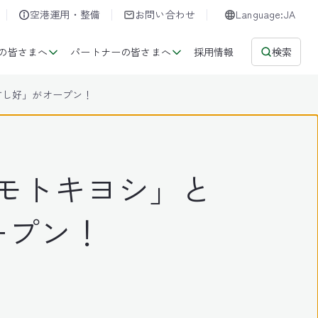
空港運用・整備
お問い合わせ
Language:JA
の皆さまへ
パートナーの皆さまへ
採用情報
検索
すし好」がオープン！
モトキヨシ」と
ープン！