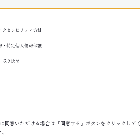
アクセシビリティ方針
報・特定個人情報保護
・取り決め
使用に同意いただける場合は「同意する」ボタンをクリックして
©NARITA INTERNATIONAL AIRPORT CORPORATION
い。