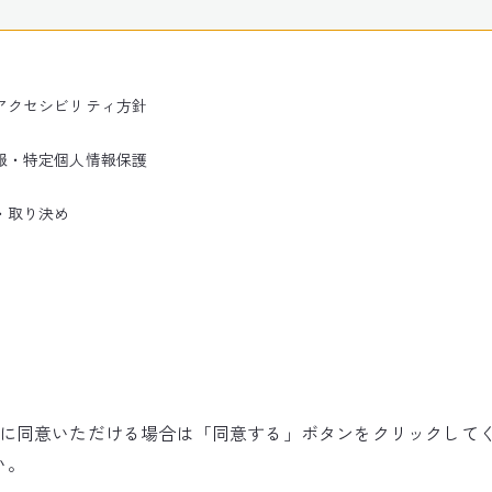
アクセシビリティ方針
報・特定個人情報保護
・取り決め
使用に同意いただける場合は「同意する」ボタンをクリックして
©NARITA INTERNATIONAL AIRPORT CORPORATION
い。