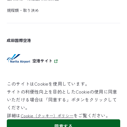
規程類・取り決め
成田国際空港
空港サイト
このサイトはCookieを使用しています。
サイトの利便性向上を目的としたCookieの使用に同意
SKYTRAX
いただける場合は「同意する」ボタンをクリックして
5スターエアポート
ください。
詳細は
をご覧ください。
Cookie（クッキー）ポリシー
©NARITA INTERNATIONAL AIRPORT CORPORATION
同意する