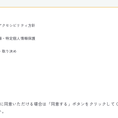
アクセシビリティ方針
報・特定個人情報保護
・取り決め
使用に同意いただける場合は「同意する」ボタンをクリックして
©NARITA INTERNATIONAL AIRPORT CORPORATION
い。