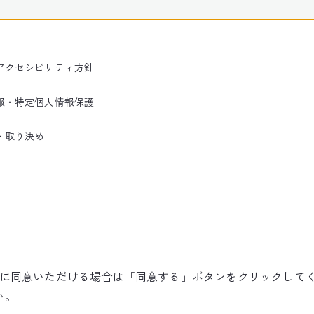
アクセシビリティ方針
報・特定個人情報保護
・取り決め
使用に同意いただける場合は「同意する」ボタンをクリックして
©NARITA INTERNATIONAL AIRPORT CORPORATION
い。