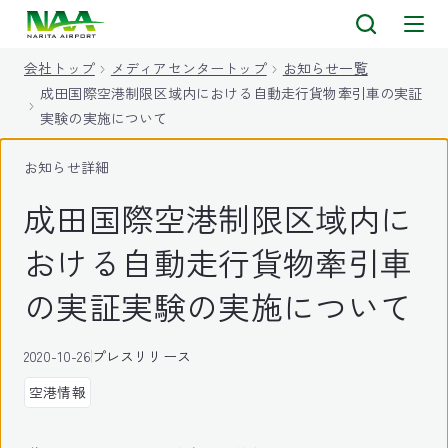
キ
ッ
会社トップ
メディアセンタートップ
お知らせ一覧
プ
成田国際空港制限区域内における自動走行貨物牽引車の実証
実験の実施について
お知らせ詳細
成田国際空港制限区域内に
おける自動走行貨物牽引車
の実証実験の実施について
2020-10-26
プレスリリース
空港情報