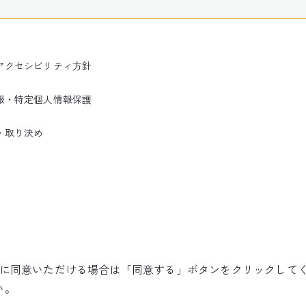
アクセシビリティ方針
報・特定個人情報保護
・取り決め
使用に同意いただける場合は「同意する」ボタンをクリックして
©NARITA INTERNATIONAL AIRPORT CORPORATION
い。