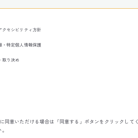
アクセシビリティ方針
報・特定個人情報保護
・取り決め
使用に同意いただける場合は「同意する」ボタンをクリックして
©NARITA INTERNATIONAL AIRPORT CORPORATION
い。