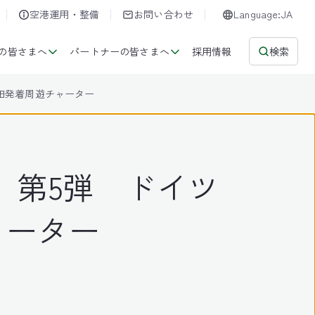
空港運用・整備
お問い合わせ
Language:JA
の皆さまへ
パートナーの皆さまへ
採用情報
検索
田発着周遊チャーター
」第5弾 ドイツ
ャーター