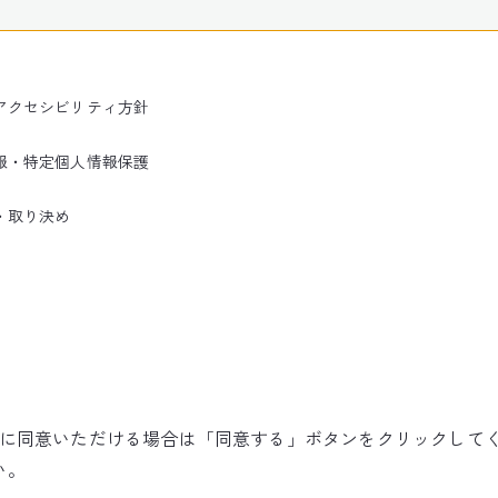
アクセシビリティ方針
報・特定個人情報保護
・取り決め
使用に同意いただける場合は「同意する」ボタンをクリックして
©NARITA INTERNATIONAL AIRPORT CORPORATION
い。