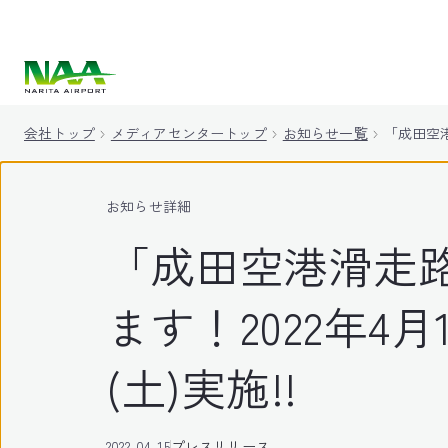
キ
ッ
プ
会社トップ
メディアセンタートップ
お知らせ一覧
「成田空港
お知らせ詳細
「成田空港滑走
ます！2022年4
(土)実施!!
2022-04-15
プレスリリース