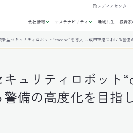
メディアセンター
会社情報
サステナビリティ
地域共生
投資家
製新型セキュリティロボット“cocobo”を導入 ～成田空港における警
ュリティロボット“coc
る警備の高度化を目指