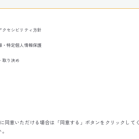
アクセシビリティ方針
報・特定個人情報保護
・取り決め
使用に同意いただける場合は「同意する」ボタンをクリックして
©NARITA INTERNATIONAL AIRPORT CORPORATION
い。