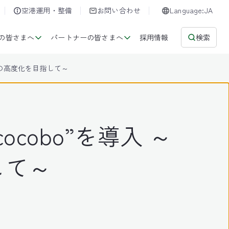
空港運用・整備
お問い合わせ
Language:JA
の皆さまへ
パートナーの皆さまへ
採用情報
検索
備の高度化を目指して～
obo”を導入 ～
して～