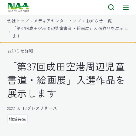
キ
ッ
会社トップ
メディアセンタートップ
お知らせ一覧
プ
「第37回成田空港周辺児童書道・絵画展」入選作品を展示し
ます
お知らせ詳細
「第37回成田空港周辺児童
書道・絵画展」入選作品を
展示します
2022-07-13
プレスリリース
地域共生