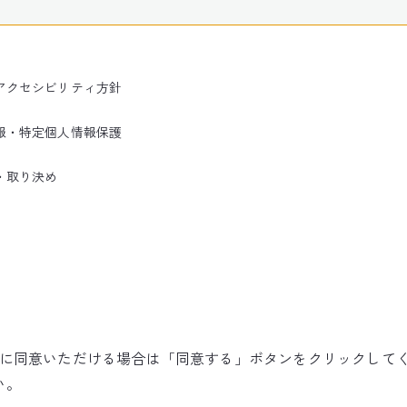
アクセシビリティ方針
報・特定個人情報保護
・取り決め
使用に同意いただける場合は「同意する」ボタンをクリックして
©NARITA INTERNATIONAL AIRPORT CORPORATION
い。