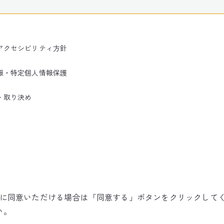
アクセシビリティ方針
報・特定個人情報保護
・取り決め
使用に同意いただける場合は「同意する」ボタンをクリックして
©NARITA INTERNATIONAL AIRPORT CORPORATION
い。