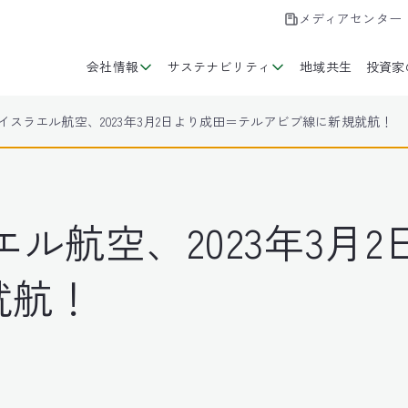
メディアセンター
会社情報
サステナビリティ
地域共生
投資家
イスラエル航空、2023年3月2日より成田＝テルアビブ線に新規就航！
エル航空、2023年3月
就航！