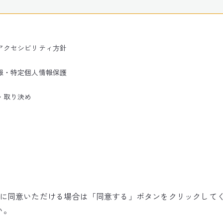
アクセシビリティ方針
報・特定個人情報保護
・取り決め
使用に同意いただける場合は「同意する」ボタンをクリックして
©NARITA INTERNATIONAL AIRPORT CORPORATION
い。