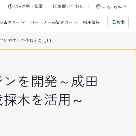
空港運用・整備
お問い合わせ
Language:JA
の皆さまへ
パートナーの皆さまへ
採用情報
検索
伴い発生した伐採木を活用～
ジンを開発～成田
伐採木を活用～