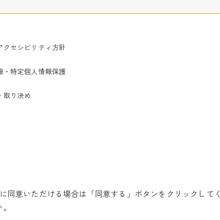
アクセシビリティ方針
報・特定個人情報保護
・取り決め
使用に同意いただける場合は「同意する」ボタンをクリックして
©NARITA INTERNATIONAL AIRPORT CORPORATION
い。