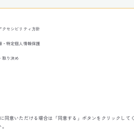
アクセシビリティ方針
報・特定個人情報保護
・取り決め
使用に同意いただける場合は「同意する」ボタンをクリックして
©NARITA INTERNATIONAL AIRPORT CORPORATION
い。