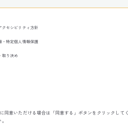
アクセシビリティ方針
報・特定個人情報保護
・取り決め
使用に同意いただける場合は「同意する」ボタンをクリックして
©NARITA INTERNATIONAL AIRPORT CORPORATION
い。