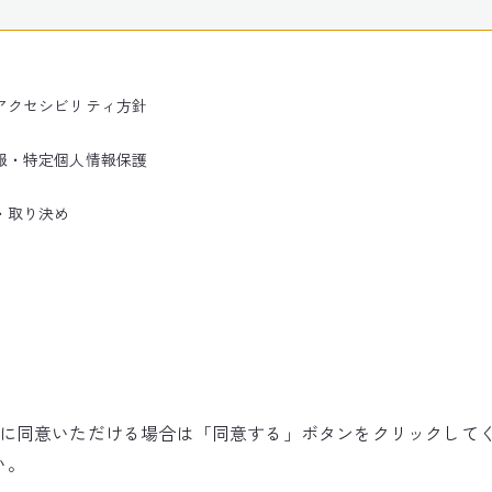
アクセシビリティ方針
報・特定個人情報保護
・取り決め
使用に同意いただける場合は「同意する」ボタンをクリックして
©NARITA INTERNATIONAL AIRPORT CORPORATION
い。