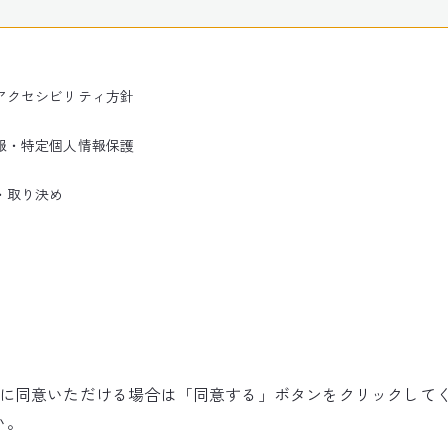
アクセシビリティ方針
報・特定個人情報保護
・取り決め
使用に同意いただける場合は「同意する」ボタンをクリックして
©NARITA INTERNATIONAL AIRPORT CORPORATION
い。