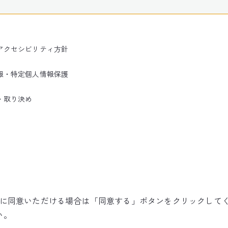
アクセシビリティ方針
報・特定個人情報保護
・取り決め
使用に同意いただける場合は「同意する」ボタンをクリックして
©NARITA INTERNATIONAL AIRPORT CORPORATION
い。