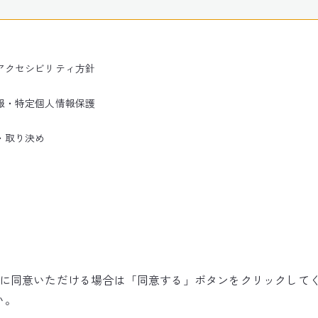
アクセシビリティ方針
報・特定個人情報保護
・取り決め
使用に同意いただける場合は「同意する」ボタンをクリックして
©NARITA INTERNATIONAL AIRPORT CORPORATION
い。