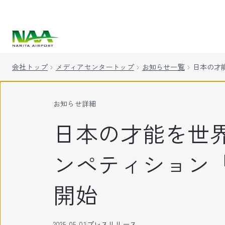
キ
ッ
プ
会社トップ
メディアセンタートップ
お知らせ一覧
日本の才能
お知らせ詳細
日本の才能を世
ンペティション「N
開始
2025-05-01
プレスリリース