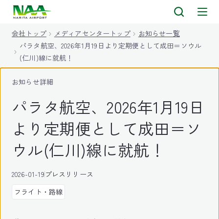
キ
ッ
会社トップ
メディアセンタートップ
お知らせ一覧
プ
パラタ航空、2026年1月19日より定期便として成田＝ソウル
(仁川)線に就航！
お知らせ詳細
パラタ航空、2026年1月19日
より定期便として成田＝ソ
ウル(仁川)線に就航！
2026-01-19
プレスリリース
フライト・路線