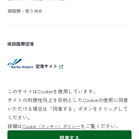
規程類・取り決め
成田国際空港
空港サイト
このサイトはCookieを使用しています。
サイトの利便性向上を目的としたCookieの使用に同意
SKYTRAX
いただける場合は「同意する」ボタンをクリックして
5スターエアポート
ください。
詳細は
をご覧ください。
Cookie（クッキー）ポリシー
©NARITA INTERNATIONAL AIRPORT CORPORATION
同意する