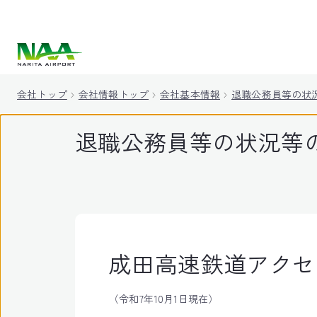
キ
ッ
プ
会社トップ
会社情報トップ
会社基本情報
退職公務員等の状
退職公務員等の状況等
成田高速鉄道アクセ
（令和7年10月1日現在）