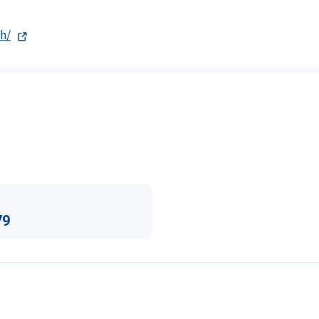
h/
79