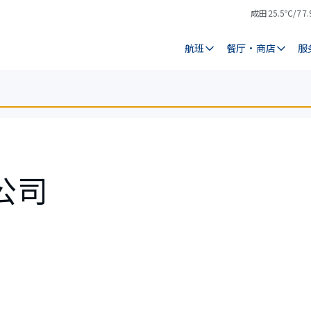
成田
25.5℃/77.
气
天
温
气
航班
餐厅・商店
服
公司