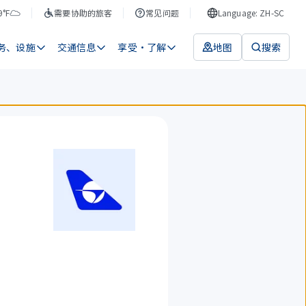
9°F
需要协助的旅客
常见问题
Language: ZH-SC
务、设施
交通信息
享受・了解
地图
搜索