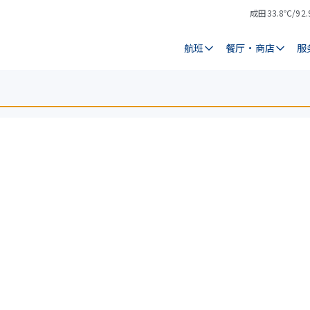
成田
33.8℃/92.
气
天
温
气
航班
餐厅・商店
服