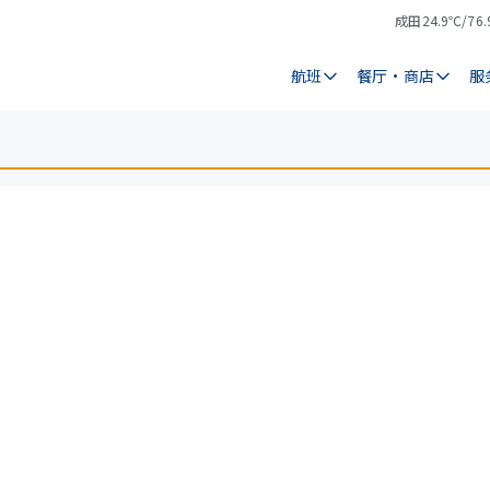
成田
24.9℃/76.
气
天
温
气
航班
餐厅・商店
服