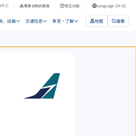
9°F
需要协助的旅客
常见问题
Language: ZH-SC
务、设施
交通信息
享受・了解
地图
搜索