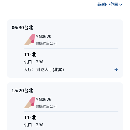
缩小范围
搜
准
出
06:30
台北
索
时
发
结
航
起
地
MM0620
果
班
飞
航
樂桃航空公司
号
空
公
航
T1-北
司
站
机口：
29A
楼
大厅：
到达大厅(北翼)
准
出
15:20
台北
时
发
航
起
地
MM0626
班
飞
航
樂桃航空公司
号
空
公
航
T1-北
司
站
机口：
29A
楼