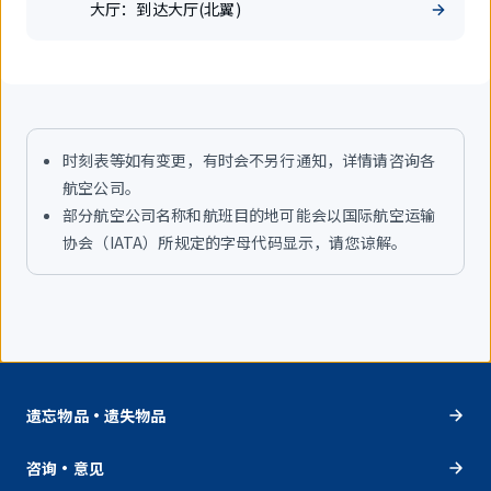
大厅：
到达大厅(北翼)
时刻表等如有变更，有时会不另行通知，详情请咨询各
航空公司。
部分航空公司名称和航班目的地可能会以国际航空运输
协会（IATA）所规定的字母代码显示，请您谅解。
遗忘物品・遗失物品
咨询・意见