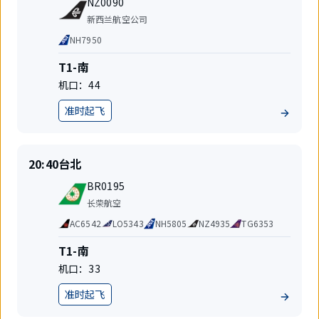
起
地
NZ0090
班
飞
航
新西兰航空公司
号
空
代
NH7950
公
码
司
共
航
T1-南
享
站
机口：
44
航
楼
班
准时起飞
地
位
准
目
20:40
台北
时
的
航
起
地
BR0195
班
飞
航
长荣航空
号
空
代
AC6542
LO5343
NH5805
NZ4935
TG6353
公
码
司
共
航
T1-南
享
站
机口：
33
航
楼
班
准时起飞
地
位