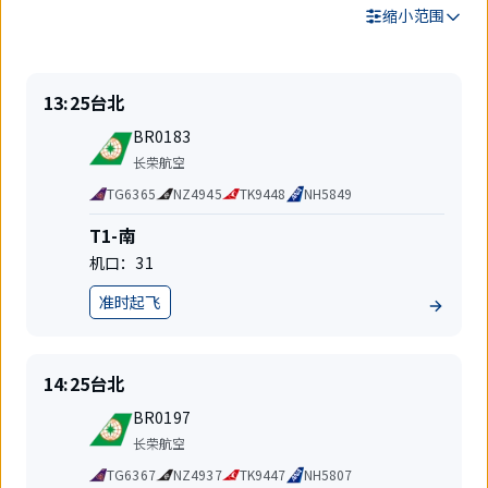
缩小范围
搜
准
目
13:25
台北
索
时
的
结
航
起
地
BR0183
果
班
飞
航
长荣航空
号
空
代
TG6365
NZ4945
TK9448
NH5849
公
码
司
共
航
T1-南
享
站
机口：
31
航
楼
班
准时起飞
地
位
准
目
14:25
台北
时
的
航
起
地
BR0197
班
飞
航
长荣航空
号
空
代
TG6367
NZ4937
TK9447
NH5807
公