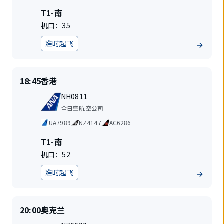
码
司
共
航
T1-南
享
站
机口：
35
航
楼
班
准时起飞
地
位
准
目
18:45
香港
时
的
航
起
地
NH0811
班
飞
航
全日空航空公司
号
空
代
UA7989
NZ4147
AC6286
公
码
司
共
航
T1-南
享
站
机口：
52
航
楼
班
准时起飞
地
位
准
目
20:00
奥克兰
时
的
航