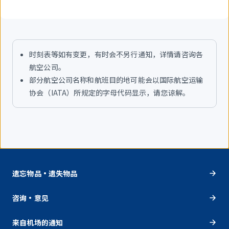
时刻表等如有变更，有时会不另行通知，详情请咨询各
航空公司。
部分航空公司名称和航班目的地可能会以国际航空运输
协会（IATA）所规定的字母代码显示，请您谅解。
遗忘物品・遗失物品
咨询・意见
来自机场的通知