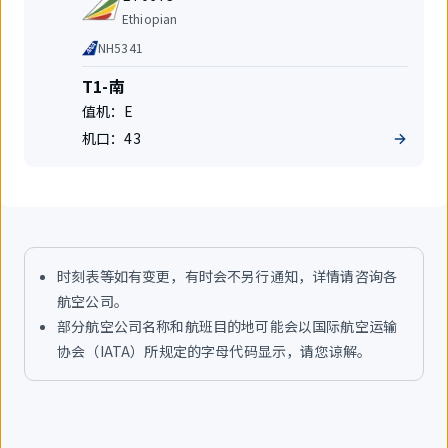
间
班
飞
航
变
Ethiopian
号
空
更
代
NH5341
公
码
司
共
航
T1-南
享
站
值机：
E
航
楼
班
机口：
43
时刻表等如有变更，有时会不另行通知，详情请咨询各
航空公司。
部分航空公司名称和航班目的地可能会以国际航空运输
协会（IATA）所规定的字母代码显示，请您谅解。