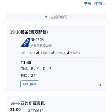
缩小范围
之前的航班
搜
索
结
准
目
19:20
曼谷(素万那普)
果
时
的
航
起
地
NH0805
班
飞
航
全日空航空公司
号
空
代
ET1405
TG6005
UA7971
AC6251
公
码
司
共
航
T1-南
享
站
值机：
B
、
C
、
D
、
Z
航
楼
班
机口：
27
登机完毕
地
位
准
目
亚的斯亚贝巴
20:40
时
的
时
21:00
航
起
地
ET0673