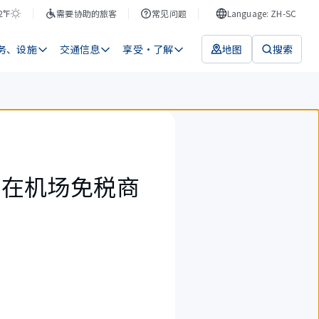
2°F
需要协助的旅客
常见问题
Language: ZH-SC
务、设施
交通信息
享受・了解
地图
搜索
以在机场免税商