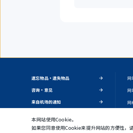
遗忘物品・遗失物品
网
咨询・意见
网
来自机场的通知
网
活动・推荐
隐
本网站使用Cookie。
如果您同意使用Cookie来提升网站的方便性，