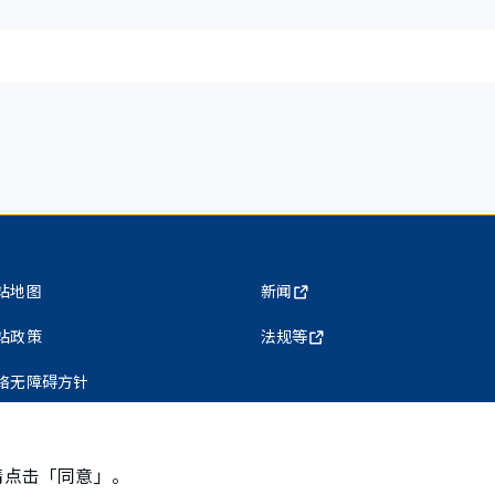
站地图
新闻
站政策
法规等
络无障碍方针
私权保护政策
请点击「同意」。