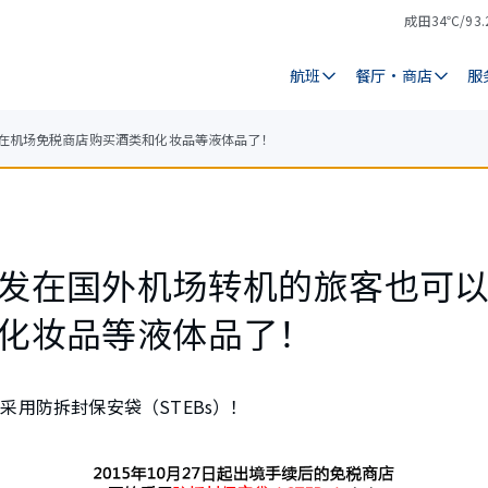
成田
34℃/93.
气
天
温
气
航班
餐厅・商店
服
在机场免税商店购买酒类和化妆品等液体品了！
发在国外机场转机的旅客也可
化妆品等液体品了！
采用防拆封保安袋（STEBs）！